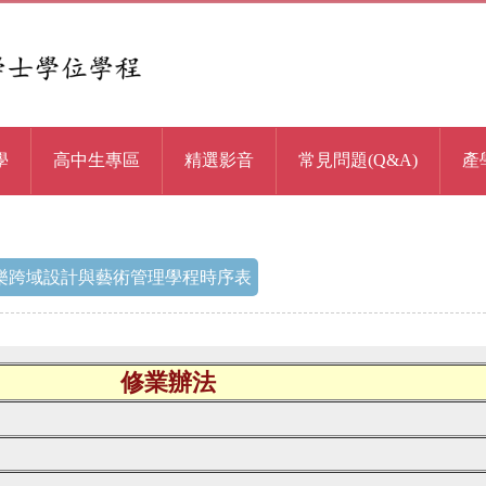
學
高中生專區
精選影音
常見問題(Q&A)
產
樂跨域設計與藝術管理學程時序表
修業辦法