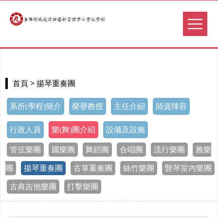
> 揚琴重奏團
首頁
系所(學程)簡介
榮譽教授
主任介紹
師資陣容
行政人員
樂(舞)團介紹
設備及設施
管弦樂團
國樂團
舞蹈團
合唱團
流行樂團
雅樂
團
揚琴重奏團
古箏重奏團
絲竹樂團
豎琴室內樂團
古典吉他樂團
打擊樂團