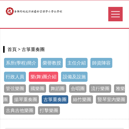
> 古箏重奏團
首頁
系所(學程)簡介
榮譽教授
主任介紹
師資陣容
行政人員
樂(舞)團介紹
設備及設施
管弦樂團
國樂團
舞蹈團
合唱團
流行樂團
雅樂
團
揚琴重奏團
古箏重奏團
絲竹樂團
豎琴室內樂團
古典吉他樂團
打擊樂團