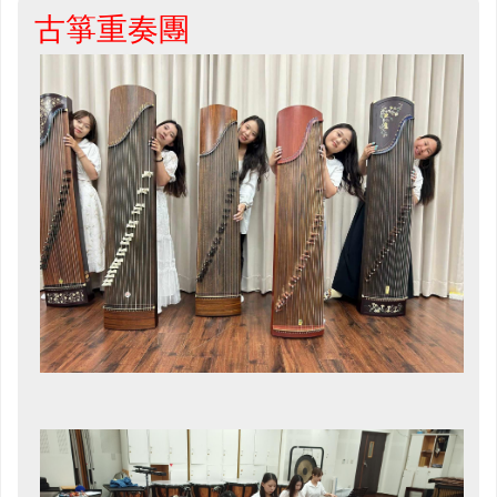
古箏重奏團