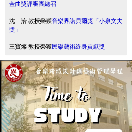
金曲獎評審團總召
沈 洽 教授榮獲
音樂界諾貝爾獎「小泉文夫
獎」
王寶燦 教授榮獲
民樂藝術終身貢獻獎