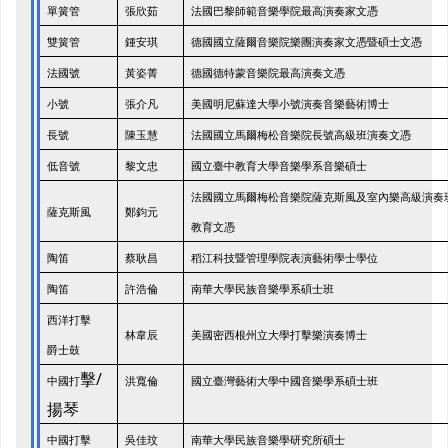
單簧管
張欣茹
法國巴黎師範音樂學院最高演奏家文憑
雙簧管
鍾安琪
德國國立薩爾音樂院樂團演奏家文憑暨碩士文憑
法國號
黃姿菁
德國德特蒙音樂院最高演奏文憑
小號
張介凡
美國明尼蘇達大學小號演奏音樂藝術博士
長號
陳玉慧
法國國立馬爾梅松音樂院長號高級班演奏文憑
低音號
黎文忠
國立臺中教育大學音樂學系音樂碩士
法國國立馬爾梅松音樂院薩克斯風及室內樂高級演奏
薩克斯風
鄭鈞元
教育文憑
陶笛
蔡耿昌
稻江科技暨管理學院表演藝術學士學位
陶笛
許浩倫
南華大學民族音樂學系碩士班
西洋打擊
林韋辰
美國密西根州立大學打擊樂演奏博士
爵士鼓
/
擊
中國打
洪寬倫
國立臺灣藝術大學中國音樂學系碩士班
揚琴
中國打擊
吳佳玟
南華大學民族音樂學研究所碩士