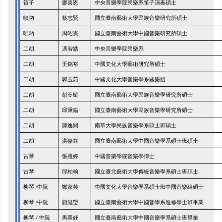
笛子
廖喜恩
中央音樂學院民樂系笛子演奏碩士
嗩吶
蔡志賢
國立臺南藝術大學民族音樂研究所碩士
嗩吶
周昭憲
國立臺南藝術大學中國音樂研究所碩士
二胡
馮智皓
中央音樂學院民樂系
二胡
王銘裕
中國文化大學藝術研究所碩士
二胡
郭玉茹
中國文化大學音樂學系國樂組
二胡
彭苙榳
國立臺南藝術大學民族音樂學研究所碩士
二胡
邱秉鎰
國立臺南藝術大學民族音樂學研究所碩士
二胡
陳逸閎
南華大學民族音樂學系碩士班碩士
二胡
洪嘉鎂
國立臺南藝術大學中國音樂學系碩士班碩士
古琴
張雅婷
中國音樂學院音樂學博士
古琴
邱柏翰
國立臺北藝術大學傳統音樂學系碩士班碩士
柳琴 /中阮
鄭家芸
中國文化大學音樂學系碩士班中國音樂組碩士
柳琴 /中阮
顏滋瑩
國立臺南藝術大學中國音學系進修學士班畢業
柳琴 / 中阮
馬翠妤
國立臺南藝術大學中國音樂學系碩士班畢業