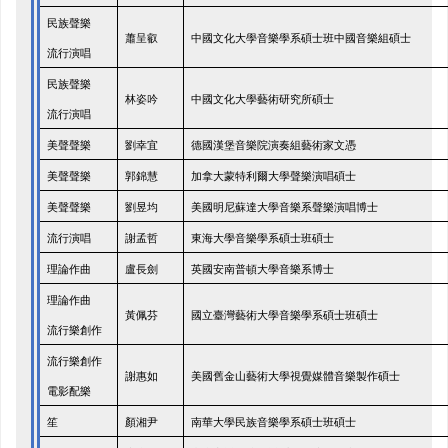
民族聲樂
蕭呈叡
中國文化大學音樂學系碩士班中國音樂組碩士
流行演唱
民族聲樂
林姿吟
中國文化大學藝術研究所碩士
流行演唱
美聲聲樂
劉幸宜
德國漢堡音樂院演奏組藝術家文憑
加拿大蒙特利爾大學聲樂演唱碩士
美聲聲樂
郭錦慧
美聲聲樂
劉昱均
美國明尼蘇達大學音樂系聲樂演唱博士
流行演唱
謝孟哲
東海大學音樂學系碩士班碩士
理論作曲
盧長劍
英國安南普頓大學音樂系博士
理論作曲
黃佩芬
國立臺灣藝術大學音樂學系碩士班碩士
流行樂創作
流行樂創作
美國舊金山藝術大學視覺媒體音樂製作碩士
謝惠如
電影配樂
笙
顏湘尹
南華大學民族音樂學系碩士班碩士