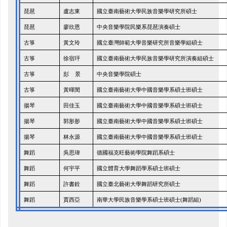
琵琶
盧志東
國立臺南藝術大學民族音樂學研究所碩士
琵琶
廖欣恩
中央音樂學院民樂系琵琶演奏碩士
古箏
黃文玲
國立臺灣師範大學音樂研究所音樂學組碩士
古箏
徐宿玶
國立臺南藝術大學民族音樂學研究所演奏組碩士
古箏
彭 景
中央音樂學院碩士
古箏
黃暉閔
國立臺南藝術大學中國音樂學系碩士班碩士
揚琴
田佳玉
國立臺南藝術大學中國音樂學系碩士班碩士
揚琴
郭肜肜
國立臺南藝術大學中國音樂學系碩士班碩士
揚琴
林永源
國立臺南藝術大學中國音樂學系碩士班碩士
舞蹈
吳思瑋
德國福克旺藝術學院舞蹈系碩士
舞蹈
何宇平
國立體育大學舞蹈學系碩士班碩士
舞蹈
許書銓
國立臺北藝術大學舞蹈研究所碩士
舞蹈
賈西亞
南華大學民族音樂學系碩士班碩士(舞蹈組)