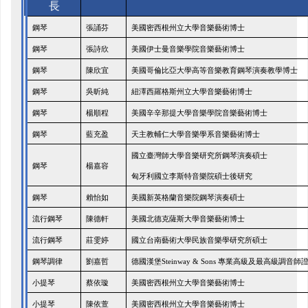
長
鋼琴
張誦芬
美國密西根州立大學音樂藝術博士
鋼琴
張詩欣
美國伊士曼音樂學院音樂藝術博士
鋼琴
陳欣宜
美國哥倫比亞大學高等音樂教育鋼琴演奏教學博士
鋼琴
吳昕純
紐澤西羅格斯州立大學音樂藝術博士
鋼琴
楊順程
美國辛辛那提大學音樂學院音樂藝術博士
天主教輔仁大學音樂學系音樂藝術博士
鋼琴
藍充盈
國立臺灣師大學音樂研究所鋼琴演奏碩士
鋼琴
楊嘉容
匈牙利國立李斯特音樂院碩士後研究
鋼琴
賴怡如
美國新英格蘭音樂院鋼琴演奏碩士
流行鋼琴
陳德軒
美國北德克薩斯大學音樂藝術博士
莊雯婷
國立台南藝術大學民族音樂學研究所碩士
流行鋼琴
鋼琴調律
劉嘉哲
德國漢堡Steinway & Sons 專業高級及最高級調音師
小提琴
蔡依璇
美國密西根州立大學音樂藝術博士
小提琴
陳依萱
美國密西根州立大學音樂藝術博士