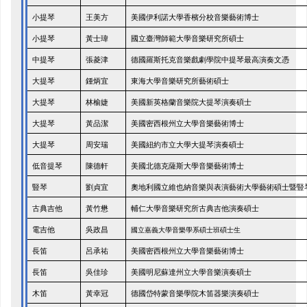
王美方
美國伊利諾大學香檳分校音樂藝術博士
小提琴
小提琴
黃士瑋
國立臺灣師範大學音樂研究所碩士
張菱津
中提琴
德國羅斯托克音樂戲劇學院中提琴最高演奏文憑
大提琴
鍾炳宜
東海大學音樂研究所藝術碩士
大提琴
林榆婕
美國新英格蘭音樂院大提琴演奏碩士
大提琴
黃品潔
美國密西根州立大學音樂藝術博士
大提琴
周安瑞
美國紐約市立大學大提琴演奏碩士
低音提琴
陳德軒
美國北德克薩斯大學音樂藝術博士
豎琴
劉貞宜
奧地利國立維也納音樂與表演藝術大學藝術碩士暨豎
古典吉他
黃竹懋
輔仁大學音樂研究所古典吉他演奏碩士
國立嘉義大學音樂學系碩士班碩士生
電吉他
吳政昌
長笛
呂承祐
美國密西根州立大學音樂藝術博士
長笛
吳佳珍
美國明尼蘇達州立大學音樂演奏碩士
木笛
黃幸冠
德國岱特蒙音樂學院木笛器樂演奏碩士