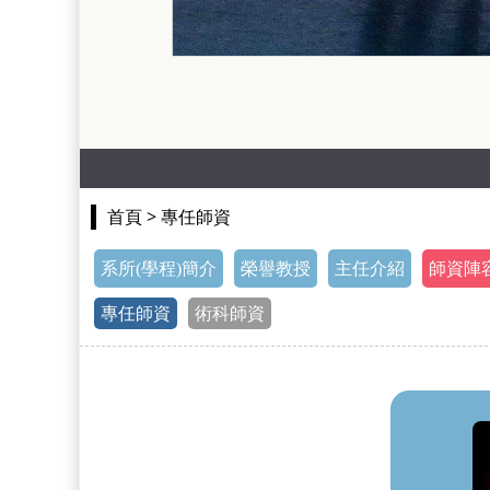
> 專任師資
首頁
系所(學程)簡介
榮譽教授
主任介紹
師資陣
專任師資
術科師資