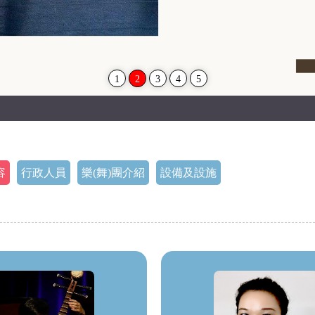
1
2
3
4
5
容
行政人員
樂(舞)團介紹
設備及設施