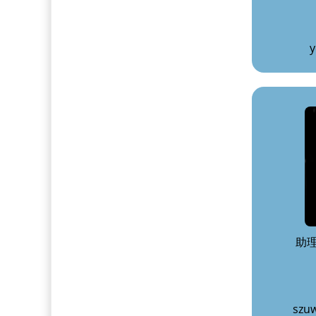
y
助
szu