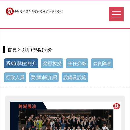
> 系所(學程)簡介
首頁
系所(學程)簡介
榮譽教授
主任介紹
師資陣容
行政人員
樂(舞)團介紹
設備及設施