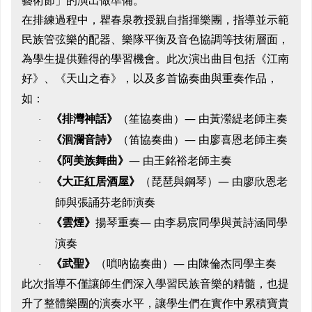
藝術節」的演出做準備。
在排練過程中，瞿春泉教授親自指揮樂團，指導並示範
民族管弦樂的配器、樂隊平衡及音色協調等技術層面，
為學生提供難得的學習機會。此次演出曲目包括《江南
好》、《天山之春》，以及多首協奏曲與重奏作品，
如：
《排灣神話》
—
（笙協奏曲）
由黃瀠緹老師主奏
·
《洄瀾音詩》
—
（笛協奏曲）
由廖喜恩老師主奏
·
《阿美族舞曲》
—
由王銘裕老師主奏
·
《大正紅居酒屋》
—
（琵琶與鋼琴）
由廖欣恩老
·
師與張誦芬老師演奏
《雲煙》
揚琴重奏
—
由李易宸同學與黃詩涵同學
·
演奏
《武聖》
—
（嗩吶協奏曲）
由陳倫杰同學主奏
·
此次指導不僅讓師生們深入學習民族音樂的精髓，也提
升了整體樂團的演奏水平，讓學生們在實作中累積寶貴