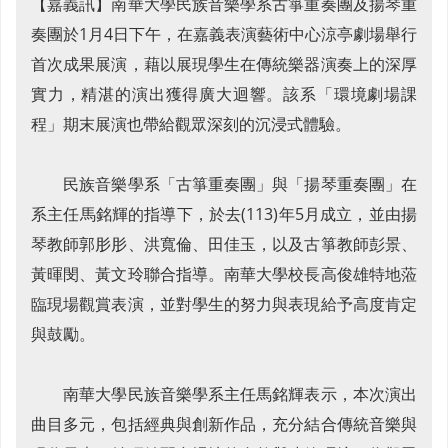
【嘉義訊】南華大學民族音樂學系古箏重奏團及揚琴重
奏團於1月4日下午，在嘉義表演藝術中心涼亭劇場舉行
首次成果展演，藉以展現學生在傳統樂器演奏上的深厚
實力，精湛的演出獲得廣大迴響。該系「環境劇場課
程」期末展演也帶給觀眾深刻的沉浸式體驗。
民族音樂學系「古箏重奏團」與「揚琴重奏團」在
系主任馬銘輝的指導下，於去(113)年5月成立，並由揚
琴教師郭肜肜、洪寬倫、田佳玉，以及古箏教師彭景、
黃暉閔、黃文玲聯合指導。南華大學校長高俊雄特地蒞
臨現場觀賞表演，並對學生的努力與表現給予高度肯定
與鼓勵。
南華大學民族音樂學系主任馬銘輝表示，本次演出
曲目多元，包括經典與創新作品，充分結合傳統音樂與