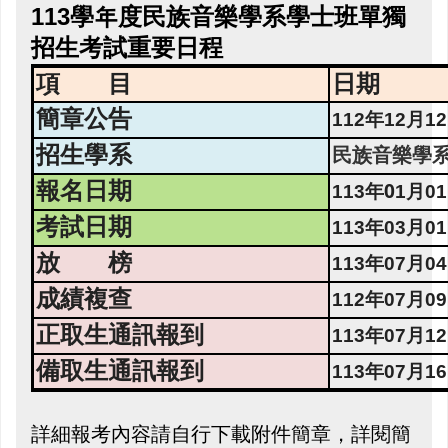
113
學年度民族音樂學系
學士班單獨
招生考試重要日程
項 目
日期
簡章公告
112
年
12
月
12
招生學系
民族音樂學
報名日期
0
113
年
1
月
01
考試日期
113
年
03
月
01
放 榜
113
年
07
月
04
成績複查
112
年
07
月
09
正取生通訊報到
113
年
07
月
12
備取生通訊報到
113
年
07
月
16
詳細報考內容請自行下載附件簡章，詳閱簡