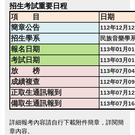
招生考試重要日程
項 目
日期
簡章公告
112
年
12
月
12
招生學系
民族音樂學
報名日期
0
113
年
1
月
01
考試日期
113
年
03
月
01
放 榜
113
年
07
月
04
成績複查
112
年
07
月
09
正取生通訊報到
113
年
07
月
12
備取生通訊報到
113
年
07
月
16
詳細報考內容請自行下載附件簡章，詳閱簡
章內容。