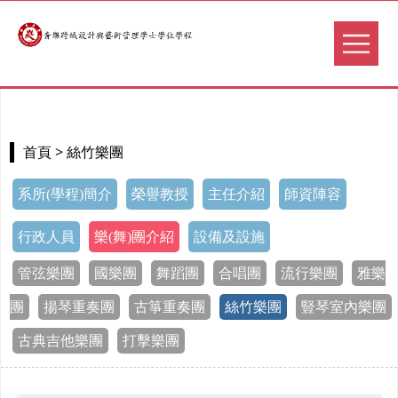
> 絲竹樂團
首頁
系所(學程)簡介
榮譽教授
主任介紹
師資陣容
行政人員
樂(舞)團介紹
設備及設施
管弦樂團
國樂團
舞蹈團
合唱團
流行樂團
雅樂
團
揚琴重奏團
古箏重奏團
絲竹樂團
豎琴室內樂團
古典吉他樂團
打擊樂團