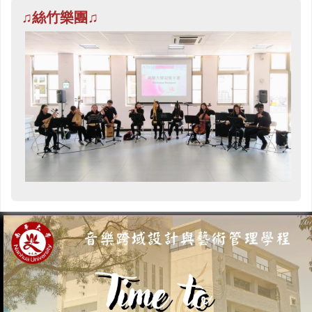
♫絲竹
樂團
♫