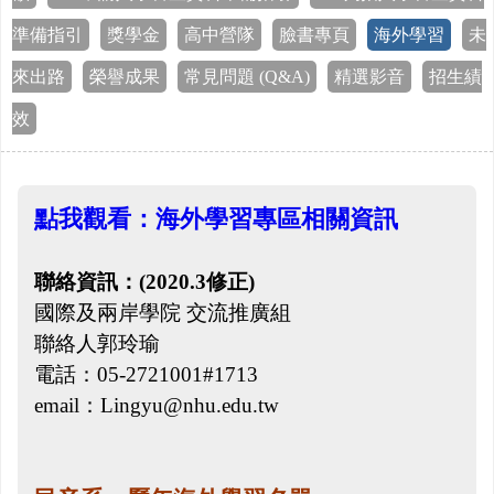
準備指引
獎學金
高中營隊
臉書專頁
海外學習
未
來出路
榮譽成果
常見問題 (Q&A)
精選影音
招生績
效
點我觀看：海外學習專區相關資訊
聯絡資訊：(2020.3修正)
國際及兩岸學院 交流推廣組
聯絡人郭玲瑜
電話：05-2721001#1713
email：Lingyu@nhu.edu.tw