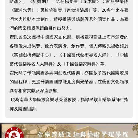
隨想》、《新婚別》；琵琶協奏曲《花木蘭》；古琴與樂隊
《瀟湘水雲》；民族管弦樂《達勃河隨想》等。20多年來在臺
灣大力推動本土創作、積極推演與錄製優秀的國樂作品，為臺
灣的國樂積累保留曲目作出努力。
瞿氏曾多次獲得中國國家文化部、廣播電視部及上海市頒發的
各種優秀成果獎、優秀表演獎、創作獎。個人傳略先後收錄於
《英國劍橋傳記中心》、《中國當代藝術界名人錄》、《中國
當代音樂界名人大辭典》及《中國音樂家辭典》等。
瞿氏除了帶領樂團參與開創現代國樂，亦開啟了當代國樂發展
的里程碑，更提升樂團國際能見度與光榮感，在藝術文化領域
具有相當貢獻及深遠影響。
現為南華大學民族音樂系榮譽教授，指導民族音樂學系師生指
揮及樂團組訓。