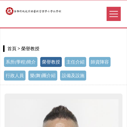
> 榮譽教授
首頁
系所(學程)簡介
榮譽教授
主任介紹
師資陣容
行政人員
樂(舞)團介紹
設備及設施