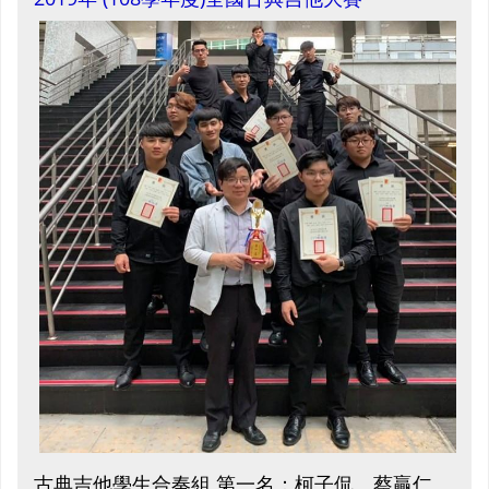
古典吉他學生合奏組 第一名：柯子侃、蔡贏仁、