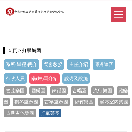
> 打擊樂團
首頁
系所(學程)簡介
榮譽教授
主任介紹
師資陣容
行政人員
樂(舞)團介紹
設備及設施
管弦樂團
國樂團
舞蹈團
合唱團
流行樂團
雅樂
團
揚琴重奏團
古箏重奏團
絲竹樂團
豎琴室內樂團
古典吉他樂團
打擊樂團