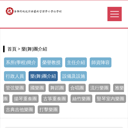
> 樂(舞)團介紹
首頁
系所(學程)簡介
榮譽教授
主任介紹
師資陣容
行政人員
樂(舞)團介紹
設備及設施
管弦樂團
國樂團
舞蹈團
合唱團
流行樂團
雅樂
團
揚琴重奏團
古箏重奏團
絲竹樂團
豎琴室內樂團
古典吉他樂團
打擊樂團