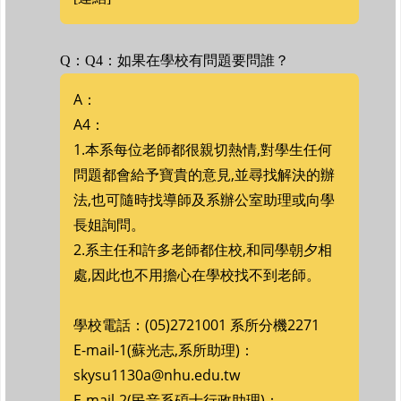
Q：Q4：如果在學校有問題要問誰？
A：
A4：
1.本系每位老師都很親切熱情,對學生任何
問題都會給予寶貴的意見,並尋找解決的辦
法,也可隨時找導師及系辦公室助理或向學
長姐詢問。
2.系主任和許多老師都住校,和同學朝夕相
處,因此也不用擔心在學校找不到老師。
學校電話：(05)2721001 系所分機2271
E-mail-1(蘇光志,系所助理)：
skysu1130a@nhu.edu.tw
E-mail-2(民音系碩士行政助理)：