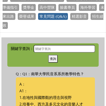
準備指引
獎學金
高中營隊
臉書專頁
海外學習
未
來出路
榮譽成果
常見問題 (Q&A)
精選影音
招生績
效
關鍵字查詢：
Q：Q1：南華大學民音系系所教學特色？
A：
A1：
1.在地性與國際觀的理念與視野
2.培養中、西方及多元文化的音樂人才