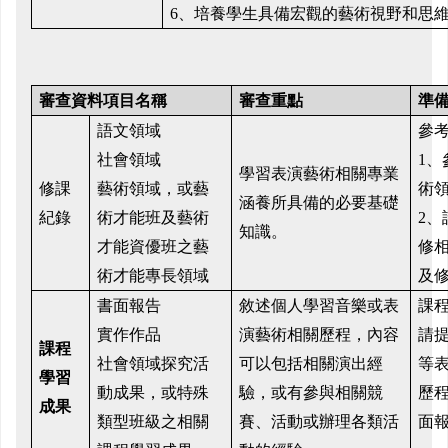
6、
培養學生
具備宏觀的藝術視野和思
審查資料項目名稱
審查重點
準
語文領域
參
社會領域
1、
學習表演藝術相關專業
修課
藝術領域，或藝
術
涵養所具備的必要基礎
紀錄
術才能班及藝術
2、
知識。
才能資優班之藝
修
術才能專長領域
及
書面報告
敘述個人學習音樂或表
課
實作作品
演藝術相關歷程，內容
請
課程
社會領域探究活
可以包括相關演出經
等
學習
動成果，或特殊
驗，或有參與相關競
歷
成果
類型班級之相關
賽、活動或辦理各類活
面