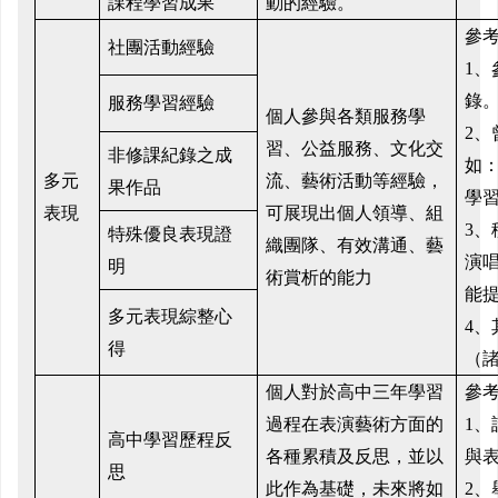
課程學習成果
動的經驗。
參
社團活動經驗
1、
服務學習經驗
錄
個人參與各類服務學
2、
習、公益服務、文化交
非修課紀錄之成
如
多元
流、藝術活動等經驗，
果作品
學
表現
可展現出個人領導、組
3、
特殊優良表現證
織團隊、有效溝通、藝
演
明
術賞析的能力
能
多元表現綜整心
4、
得
（
個人對於高中三年學習
參
過程在表演藝術方面的
1、
高中學習歷程反
各種累積及反思，並以
與
思
此作為基礎，未來將如
2、