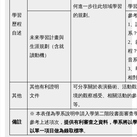
何進一步往此領域學習
學
學習
的規劃。
參
歷程
1、
自述
系
未來學習計畫與
2、
生涯規劃（含就
程
讀動機）
音
3、
相
其他有利證明
可分享關
於表演藝術、活動
觀
其他
文件
境的觀察感受、相關活動的參
等。
※ 本表僅為學系說明申請入學第二階段書面審查
備註
參考上述項次，
提供有利審查之資料，學系將以
以單一項目做為錄取標準
。