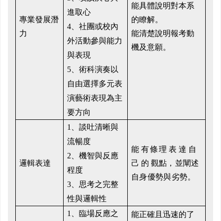
能具體說明對本系
進取心
專業發展潛
的瞭解。
4、
社團或校內
力
能清楚說明報考動
外活動參與能力
機及意願。
與表現
5、
術科演奏以
自由選擇多元表
演藝術表現為主
要方向
1、
談吐清晰與
流暢度
能
有條
理
表
達
自
2、
機智與反應
邏輯表達
己
的
觀
點，並闡述
程度
自身優勢與劣
勢。
3、
思考之完整
性與邏輯性
能正確且迅速的了
1、
臨場反應之