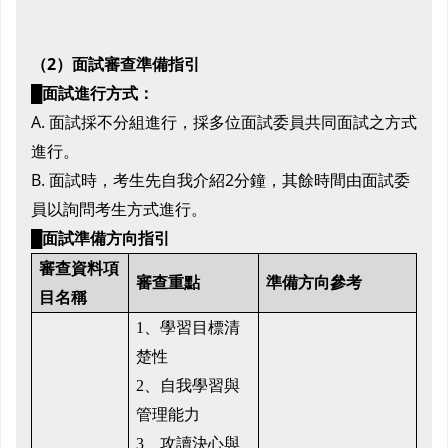
（
2
）面試審查準備指引
█面試進行方式：
A.
面試採不分組進行，採多位面試委員共同面試之方式
進行
。
B.
面試時，考生先自我介紹
2
分鐘，其餘時間由面試委
員以詢問考生方式進行。
█面試準備方向指引
審查資料項
審查重點
準備方向參考
目名稱
1、
學習目標清
楚性
2、
自我學習與
管理能力
3、
攻讀決心與