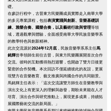
礎。
在參訪行程中，古晉東方民樂團成員實際走入南華大學
的多元專業課程，包括
表演實踐與創新、音樂基礎訓
練、雅樂合奏、國樂合奏，以及藝術行政與管理
等領
域，透過觀摩與體驗，全面感受南華大學民族音樂學系
的教學特色與創新精神。
此次交流源於
2024年12月底
，民族音樂學系系主任
馬
銘輝
曾率領師生前往古晉，與東方民樂團展開首次合作
交流。彼時的互動獲得熱烈迴響，也開啟了雙方日後更
緊密的合作契機。本次回訪不僅延續彼此的友誼，更展
現雙方在音樂教育、藝文推廣與跨國合作的共同願景。
馬銘輝主任表示：「這次交流讓雙方師生在音樂教學與
演出文化上有更深入的理解與啟發，期盼未來能在人才
培育、演出合作與研究推動上，展現更多成果，持續拓
展國際藝術交流的新局面。」
南華大學民族音樂學系長期以來積極推動跨域融合與國